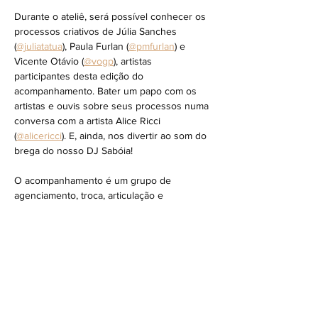
Durante o ateliê, será possível conhecer os 
processos criativos de Júlia Sanches 
(
@juliatatua
), Paula Furlan (
@pmfurlan
) e 
Vicente Otávio (
@vogp
), artistas 
participantes desta edição do 
acompanhamento. Bater um papo com os 
artistas e ouvis sobre seus processos numa 
conversa com a artista Alice Ricci 
(
@alicericci
). E, ainda, nos divertir ao som do 
brega do nosso DJ Sabóia! 
O acompanhamento é um grupo de 
agenciamento, troca, articulação e 
acompanhamento de projetos no campo da 
arte, voltado para artistas pesquisadores de 
diversas linguagens, interessades em 
colocar suas práticas e criações para…
Mostrar mais